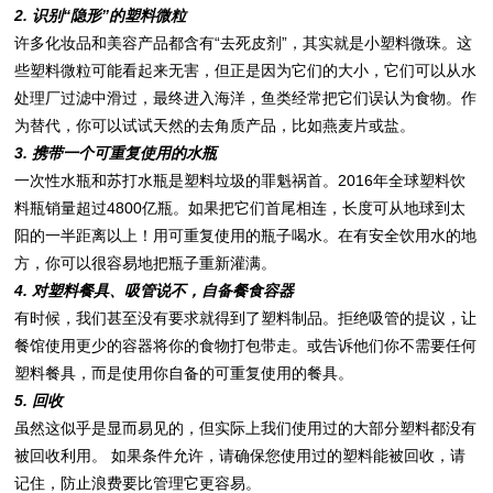
2.
识别
“
隐形
”
的塑料
微粒
许多化妆品和美容产品都含有“去死皮剂”，其实就是小塑料微珠。这
些塑料微粒可能看起来无害，但正是因为它们的大小，它们可以从水
处理厂过滤中滑过，最终进入海洋，鱼类经常把它们误认为食物。作
为替代，你可以试试天然的去角质产品，比如燕麦片或盐。
3.
携
带一个可重复使用的水瓶
一次性水瓶和苏打水瓶是塑料垃圾的罪魁祸首。2016年全球塑料饮
料瓶销量超过4800亿瓶。如果把它们首尾相连，长度可从地球到太
阳的一半距离以上！用可重复使用的瓶子喝水。在有安全饮用水的地
方，你可以很容易地把瓶子重新灌满。
4.
对塑料餐具
、吸管
说不，
自
备餐食
容器
有时候，我们甚至没有要求就得到了塑料制品。拒绝吸管的提议，让
餐馆使用更少的容器将你的食物打包带走。或告诉他们你不需要任何
塑料餐具，而是使用你自备的可重复使用的餐具。
5.
回收
虽然这似乎是显而易见的，但实际上我们使用过的大部分塑料都没有
被回收利用。 如果条件允许，请确保您使用过的塑料能被回收，请
记住，防止浪费要比管理它更容易。