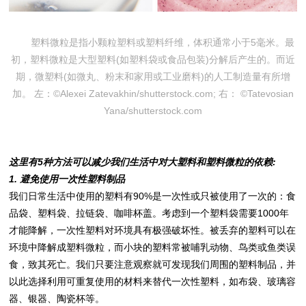
塑料微粒是指小颗粒塑料或塑料纤维，体积通常小于5毫米。最
初，塑料微粒是大型塑料(如塑料袋或食品包装)分解后产生的。而近
期，微塑料(如微丸、粉末和家用或工业磨料)的人工制造量有所增
加。 左：©Alexei Zatevakhin/shutterstock.com; 右： ©Tatevosian
Yana/shutterstock.com
这里有
5
种方法可以减少我
们
生活中
对
大塑料
和塑料
微粒
的依
赖
:
1.
避免使用一次性塑料制品
我们日常生活中使用的塑料有90%是一次性或只被使用了一次的：食
品袋、塑料袋、拉链袋、咖啡杯盖。考虑到一个塑料袋需要1000年
才能降解，一次性塑料对环境具有极强破坏性。被丢弃的塑料可以在
环境中降解成塑料微粒，而小块的塑料常被哺乳动物、鸟类或鱼类误
食，致其死亡。我们只要注意观察就可发现我们周围的塑料制品，并
以此选择利用可重复使用的材料来替代一次性塑料，如布袋、玻璃容
器、银器、陶瓷杯等。